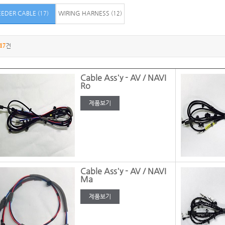
EEDER CABLE
WIRING HARNESS
(17)
(12)
17
건
Cable Ass'y - AV / NAVI
Ro
제품보기
Cable Ass'y - AV / NAVI
Ma
제품보기