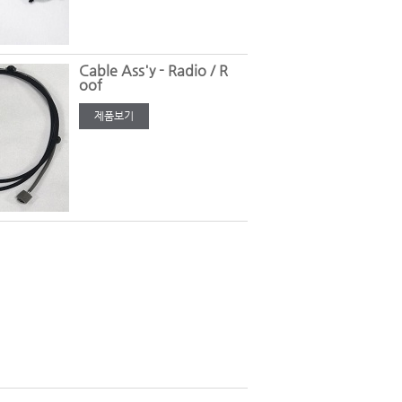
Cable Ass'y - Radio / R
oof
제품보기